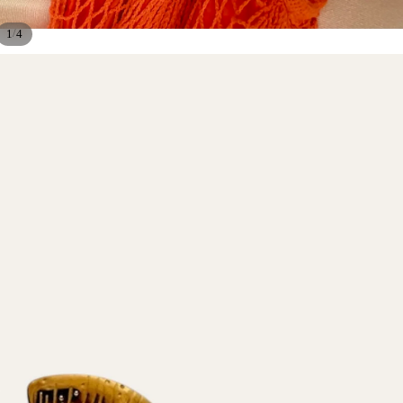
/
1
4