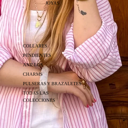
JOYAS
COLLARES
PENDIENTES
ANILLOS
CHARMS
PULSERAS Y BRAZALETES
TODAS LAS
COLECCIONES