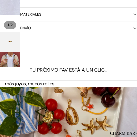
MATERIALES
/
1
2
ENVÍO
TU PRÓXIMO FAV ESTÁ A UN CLIC...
más joyas, menos rollos
CHARM BAR 