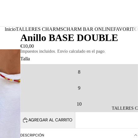
Inicio
TALLERES CHARMS
CHARM BAR ONLINE
FAVORITO
Anillo BASE DOUBLE
€10,00
Impuestos incluidos. Envío calculado en el pago.
Talla
8
9
10
TALLERES 
AGREGAR AL CARRITO
DESCRIPCIÓN