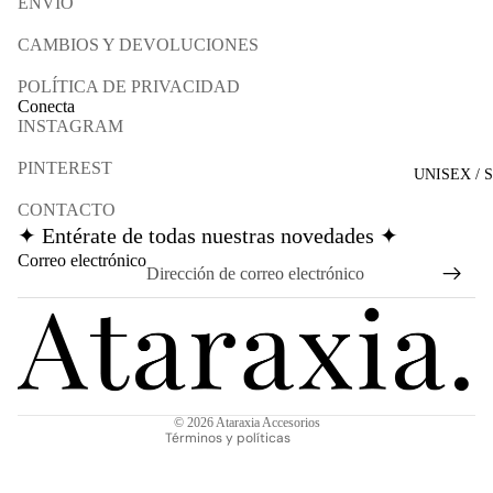
ENVÍO
CAMBIOS Y DEVOLUCIONES
POLÍTICA DE PRIVACIDAD
Conecta
INSTAGRAM
PINTEREST
UNISEX / 
CONTACTO
✦ Entérate de todas nuestras novedades ✦
Política de reembolso
Correo electrónico
Política de privacidad
Términos del servicio
Política de envío
Información de contacto
Aviso legal
© 2026
Ataraxia Accesorios
Términos y políticas