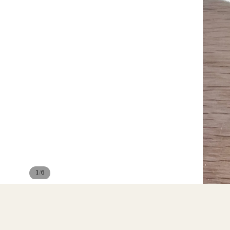
/
1
6