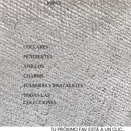
JOYAS
COLLARES
PENDIENTES
ANILLOS
CHARMS
PULSERAS Y BRAZALETES
TODAS LAS
COLECCIONES
TU PRÓXIMO FAV ESTÁ A UN CLIC...