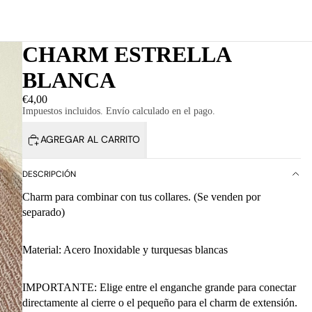
CHARM ESTRELLA
BLANCA
€4,00
Impuestos incluidos. Envío calculado en el pago.
AGREGAR AL CARRITO
DESCRIPCIÓN
Charm para combinar con tus collares. (Se venden por
separado)
Material: Acero Inoxidable y turquesas blancas
IMPORTANTE: E
lige entre el enganche grande para conectar
directamente al cierre o el pequeño para el charm de extensión.