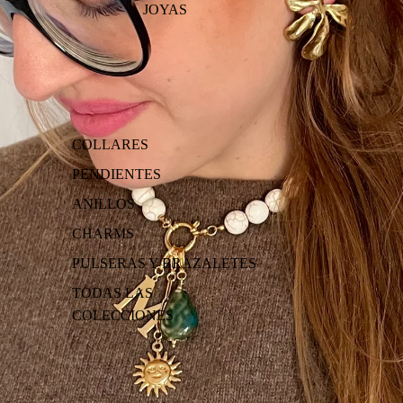
JOYAS
COLLARES
PENDIENTES
ANILLOS
CHARMS
PULSERAS Y BRAZALETES
TODAS LAS
COLECCIONES