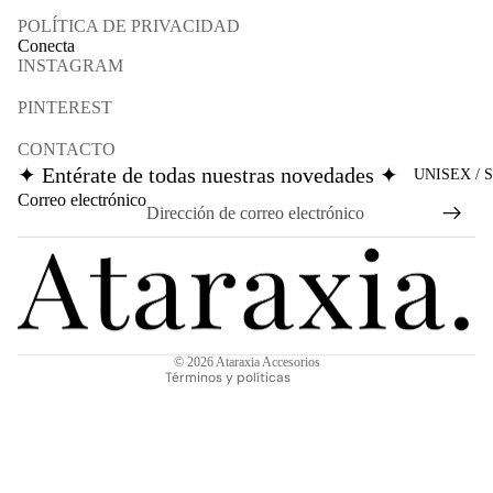
POLÍTICA DE PRIVACIDAD
Conecta
INSTAGRAM
PINTEREST
CONTACTO
✦ Entérate de todas nuestras novedades ✦
UNISEX / 
Política de reembolso
Correo electrónico
Política de privacidad
Términos del servicio
Política de envío
Información de contacto
Aviso legal
© 2026
Ataraxia Accesorios
Términos y políticas
€12,00