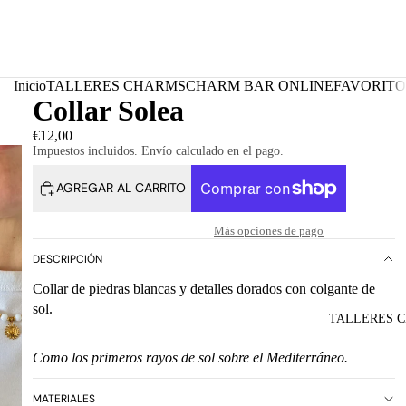
Inicio
TALLERES CHARMS
CHARM BAR ONLINE
FAVORITO
Collar Solea
€12,00
Impuestos incluidos. Envío calculado en el pago.
AGREGAR AL CARRITO
Más opciones de pago
DESCRIPCIÓN
Collar de piedras blancas y detalles dorados con colgante de
sol.
TALLERES 
Como los primeros rayos de sol sobre el Mediterráneo.
MATERIALES