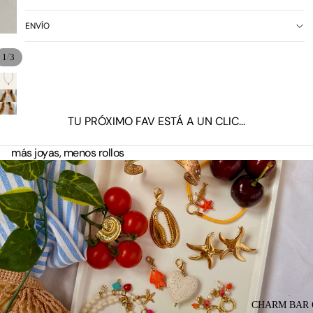
ENVÍO
/
1
3
TU PRÓXIMO FAV ESTÁ A UN CLIC...
más joyas, menos rollos
CHARM BAR 