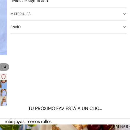
llenos de significado.
MATERIALES
ENVÍO
/
1
4
TU PRÓXIMO FAV ESTÁ A UN CLIC...
más joyas, menos rollos
CHARM BAR 