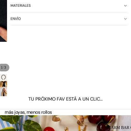
MATERIALES
ENVÍO
/
1
3
TU PRÓXIMO FAV ESTÁ A UN CLIC...
más joyas, menos rollos
CHARM BAR 