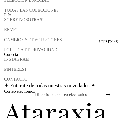
SELECCIÓN ESPECIAL
TODAS LAS COLECCIONES
Info
SOBRE NOSOTRAS!
ENVÍO
CAMBIOS Y DEVOLUCIONES
UNISEX / 
POLÍTICA DE PRIVACIDAD
Conecta
INSTAGRAM
PINTEREST
CONTACTO
✦ Entérate de todas nuestras novedades ✦
Política de reembolso
Correo electrónico
Política de privacidad
Términos del servicio
Política de envío
Información de contacto