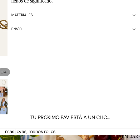
llenos de significado.
MATERIALES
ENVÍO
/
1
4
TU PRÓXIMO FAV ESTÁ A UN CLIC...
más joyas, menos rollos
CHARM BAR 