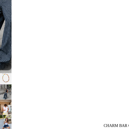
/
1
7
CHARM BAR 