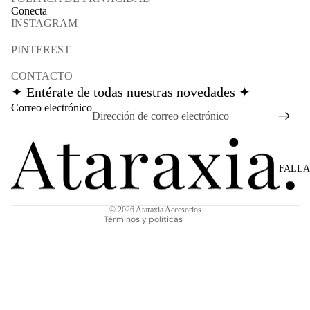
Conecta
INSTAGRAM
PINTEREST
CONTACTO
✦ Entérate de todas nuestras novedades ✦
Política de reembolso
Correo electrónico
Política de privacidad
Términos del servicio
Política de envío
FALLA
Información de contacto
Aviso legal
© 2026
Ataraxia Accesorios
Términos y políticas
€45,00