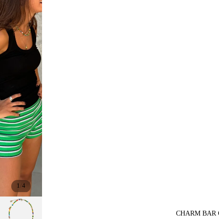
/
1
4
CHARM BAR 