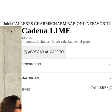
Inicio
TALLERES CHARMS
CHARM BAR ONLINE
FAVORITO
Cadena LIME
€30,00
Impuestos incluidos. Envío calculado en el pago.
AGREGAR AL CARRITO
DESCRIPCIÓN
MATERIALES
TALLERES 
ENVÍO