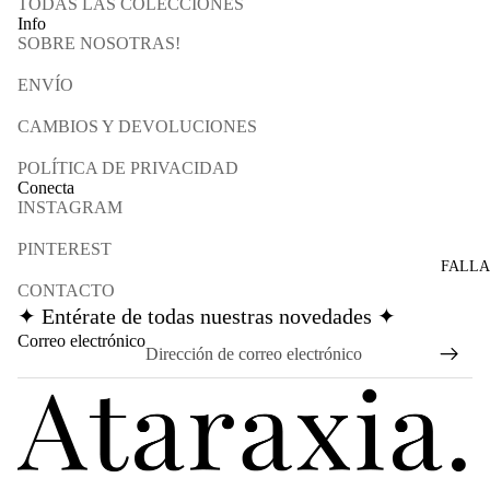
TODAS LAS COLECCIONES
Info
SOBRE NOSOTRAS!
ENVÍO
CAMBIOS Y DEVOLUCIONES
POLÍTICA DE PRIVACIDAD
Conecta
INSTAGRAM
PINTEREST
FALLA
CONTACTO
✦ Entérate de todas nuestras novedades ✦
Política de reembolso
Correo electrónico
Política de privacidad
Términos del servicio
Política de envío
Información de contacto
Aviso legal