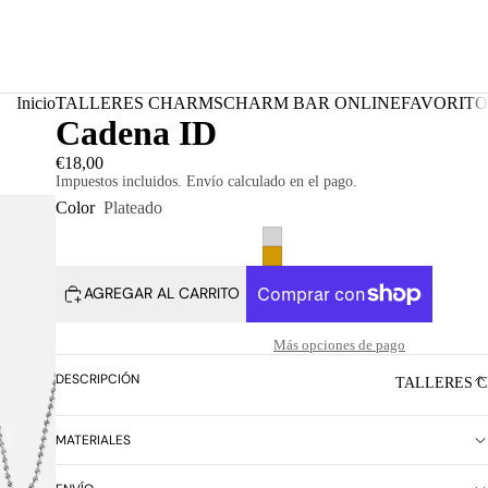
Inicio
TALLERES CHARMS
CHARM BAR ONLINE
FAVORITO
Cadena ID
€18,00
Impuestos incluidos. Envío calculado en el pago.
Color
Plateado
AGREGAR AL CARRITO
Más opciones de pago
DESCRIPCIÓN
TALLERES 
MATERIALES