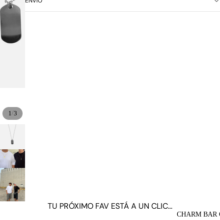
ENVÍO
/
1
3
TU PRÓXIMO FAV ESTÁ A UN CLIC...
CHARM BAR 