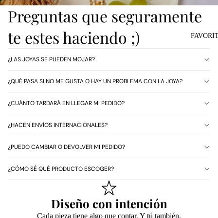
Preguntas que seguramente
te estes haciendo ;)
FAVORI
¿LAS JOYAS SE PUEDEN MOJAR?
¿QUÉ PASA SI NO ME GUSTA O HAY UN PROBLEMA CON LA JOYA?
¿CUÁNTO TARDARÁ EN LLEGAR MI PEDIDO?
¿HACEN ENVÍOS INTERNACIONALES?
¿PUEDO CAMBIAR O DEVOLVER MI PEDIDO?
¿CÓMO SÉ QUÉ PRODUCTO ESCOGER?
Diseño con intención
Cada pieza tiene algo que contar. Y tú también.