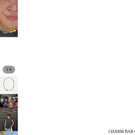
/
1
6
CHARM BAR 