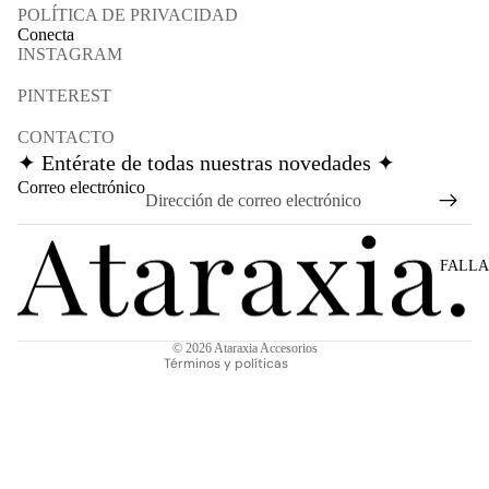
POLÍTICA DE PRIVACIDAD
Conecta
INSTAGRAM
PINTEREST
CONTACTO
✦ Entérate de todas nuestras novedades ✦
Política de reembolso
Correo electrónico
Política de privacidad
Términos del servicio
Política de envío
FALLA
Información de contacto
Aviso legal
© 2026
Ataraxia Accesorios
Términos y políticas
€45,00