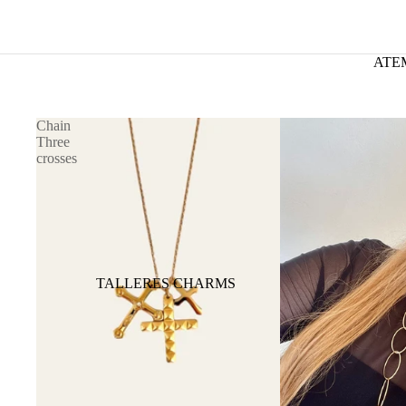
ATE
Chain
Three
crosses
TALLERES CHARMS