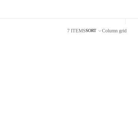
7 ITEMS
Column grid
SORT